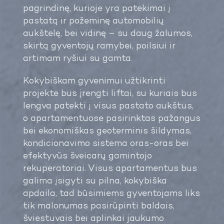
pagrindinę, kurioje yra patekimai į
pastatą ir požeminę automobilių
aukštelę, bei vidinę – su daug žalumos,
skirtą gyventojų ramybei, poilsiui ir
artimam ryšiui su gamta.
Kokybiškam gyvenimui užtikrinti
projekte bus įrengti liftai, su kuriais bus
lengva patekti į visus pastato aukštus,
o apartamentuose pasirinktas pažangus
bei ekonomiškas geoterminis šildymas,
kondicionavimo sistema oras-oras bei
efektyvūs šveicarų gamintojo
rekuperatoriai. Visus apartamentus bus
galima įsigyti su pilna, kokybiška
apdaila, tad būsimiems gyventojams liks
tik malonumas pasirūpinti baldais,
šviestuvais bei aplinkai jaukumo