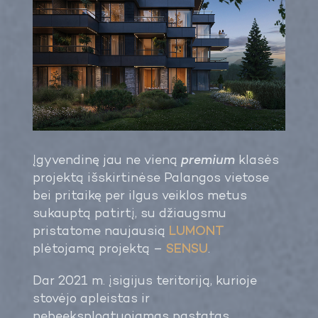
EN
Įgyvendinę jau ne vieną
premium
klasės
projektą išskirtinėse Palangos vietose
bei pritaikę per ilgus veiklos metus
sukauptą patirtį, su džiaugsmu
pristatome naujausią
LUMONT
plėtojamą projektą –
SENSU
.
Dar 2021 m. įsigijus teritoriją, kurioje
stovėjo apleistas ir
nebeeksploatuojamas pastatas,