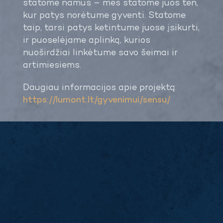
statome namus – mes statome juos ten,
kur patys norėtume gyventi. Statome
taip, tarsi patys ketintume juose įsikurti,
ir puoselėjame aplinką, kurios
nuoširdžiai linkėtume savo šeimai ir
artimiesiems.
Daugiau informacijos apie projektą:
https://lumont.lt/gyvenimui/sensu/