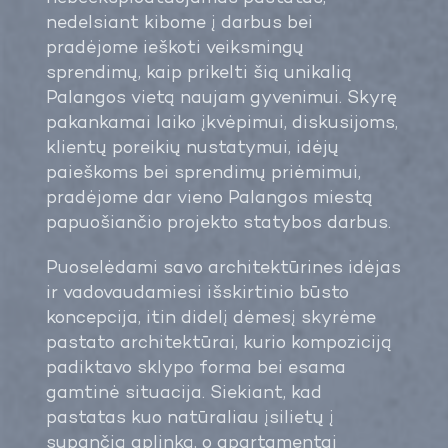
nedelsiant kibome į darbus bei
pradėjome ieškoti veiksmingų
sprendimų, kaip prikelti šią unikalią
Palangos vietą naujam gyvenimui. Skyrę
pakankamai laiko įkvėpimui, diskusijoms,
klientų poreikių nustatymui, idėjų
paieškoms bei sprendimų priėmimui,
pradėjome dar vieno Palangos miestą
papuošiančio projekto statybos darbus.
Puoselėdami savo architektūrines idėjas
ir vadovaudamiesi išskirtinio būsto
koncepcija, itin didelį dėmesį skyrėme
pastato architektūrai, kurio kompoziciją
padiktavo sklypo forma bei esama
gamtinė situacija. Siekiant, kad
pastatas kuo natūraliau įsilietų į
supančią aplinką, o apartamentai