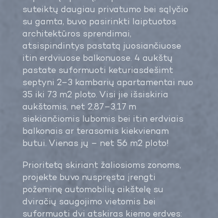
suteiktų daugiau privatumo bei sąlyčio
su gamta, buvo pasirinkti laiptuotos
architektūros sprendimai,
atsispindintys pastatą juosiančiuose
itin erdviuose balkonuose. 4 aukštų
pastate suformuoti keturiasdešimt
septyni 2–3 kambarių apartamentai nuo
35 iki 73 m2 ploto. Visi jie išsiskiria
aukštomis, net 2,87–3,17 m
siekiančiomis lubomis bei itin erdviais
balkonais ar terasomis kiekvienam
butui. Vienas jų – net 56 m2 ploto!
Prioritetą skiriant žaliosioms zonoms,
projekte buvo nuspręsta įrengti
požeminę automobilių aikštelę su
dviračių saugojimo vietomis bei
suformuoti dvi atskiras kiemo erdves: