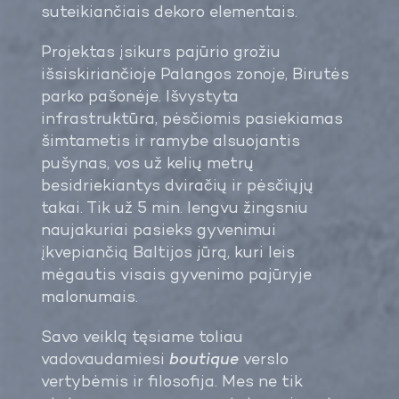
suteikiančiais dekoro elementais.
Projektas įsikurs pajūrio grožiu
išsiskiriančioje Palangos zonoje, Birutės
parko pašonėje. Išvystyta
infrastruktūra, pėsčiomis pasiekiamas
šimtametis ir ramybe alsuojantis
pušynas, vos už kelių metrų
besidriekiantys dviračių ir pėsčiųjų
takai. Tik už 5 min. lengvu žingsniu
naujakuriai pasieks gyvenimui
įkvepiančią Baltijos jūrą, kuri leis
mėgautis visais gyvenimo pajūryje
malonumais.
Savo veiklą tęsiame toliau
vadovaudamiesi
boutique
verslo
vertybėmis ir filosofija. Mes ne tik