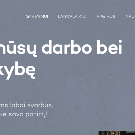
GYVENIMUI
LAISVALAIKIUI
APIE MUS
NAU
ūsų darbo bei
kybę
ms labai svarbūs,
ie savo patirtį!