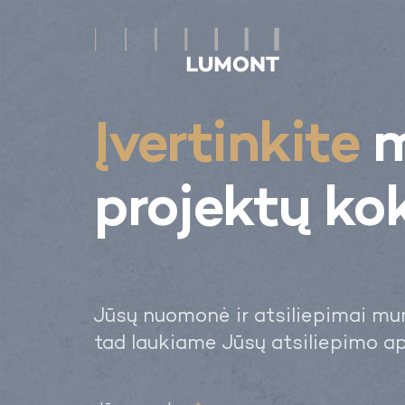
GYVENIMUI
Įvertinkite
m
LAISVALAIKIUI
projektų ko
APIE MUS
NAUJIENOS
KARJERA
Jūsų nuomonė ir atsiliepimai mu
tad laukiame Jūsų atsiliepimo ap
KONTAKTAI