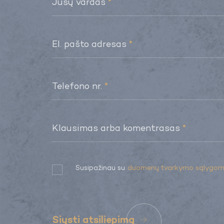
EN
Jūsų vardas
*
El. pašto adresas
*
Telefono nr.
*
Klausimas arba komentrasas
*
Susipažinau su
duomenų tvarkymo sąlygom
Siųsti atsiliepimą